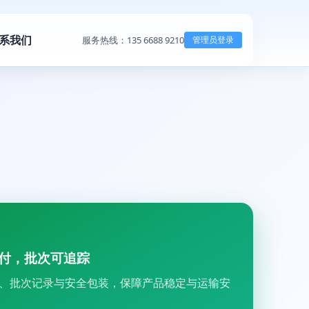
系我们
服务热线：135 6688 9210
管理员登录
付，批次可追踪
、批次记录与安全包装，保障产品稳定与运输安