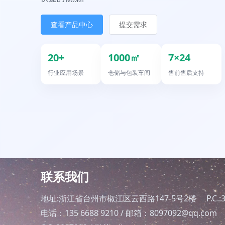
查看产品中心
提交需求
20+
1000㎡
7×24
行业应用场景
仓储与包装车间
售前售后支持
联系我们
地址:浙江省台州市椒江区云西路147-5号2楼 P.C.:31
电话：135 6688 9210 / 邮箱：8097092@qq.com