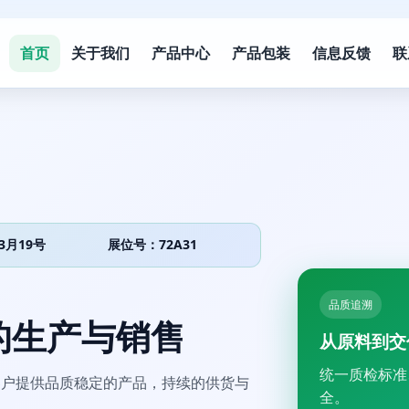
首页
关于我们
产品中心
产品包装
信息反馈
联
 —— 3月19号 展位号：72A31
品质追溯
的生产与销售
从原料到交
统一质检标准
客户提供品质稳定的产品，持续的供货与
全。