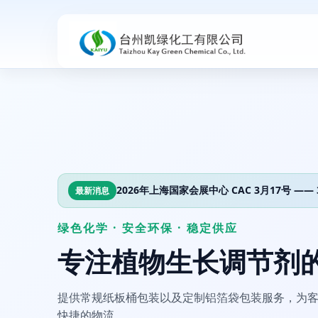
2026年上海国家会展中心 CAC 3月17号
最新消息
绿色化学 · 安全环保 · 稳定供应
专注植物生长调节剂
提供常规纸板桶包装以及定制铝箔袋包装服务，为
快捷的物流。