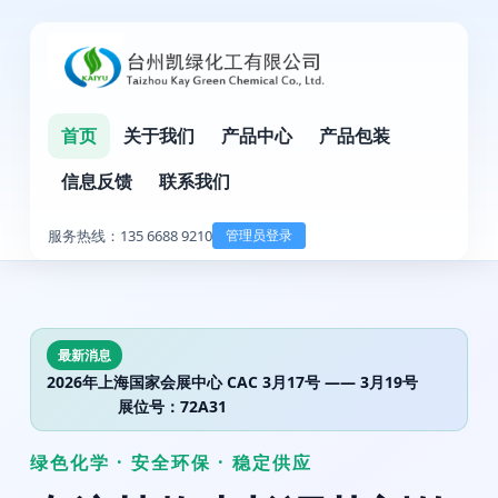
首页
关于我们
产品中心
产品包装
信息反馈
联系我们
服务热线：135 6688 9210
管理员登录
最新消息
2026年上海国家会展中心 CAC 3月17号 —— 3月19号
展位号：72A31
绿色化学 · 安全环保 · 稳定供应