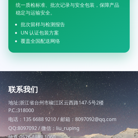
统一质检标准、批次记录与安全包装，保障产品
稳定与运输安全。
批次留样与检测报告
UN 认证包装方案
覆盖全国配送网络
联系我们
地址:浙江省台州市椒江区云西路147-5号2楼
P.C.:318000
电话：135 6688 9210 / 邮箱：8097092@qq.com
QQ:8097092 / 微信：liu_ruping
传真:0576-8888 1060